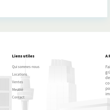
Liens utiles
A 
Fa
Qui sommes-nous
gr
Locations
de
Ventes
co
po
Meublé
im
Contact