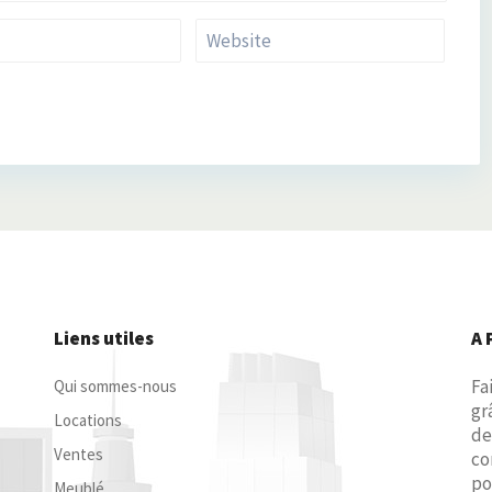
Liens utiles
A 
Fa
Qui sommes-nous
gr
Locations
de
Ventes
co
po
Meublé