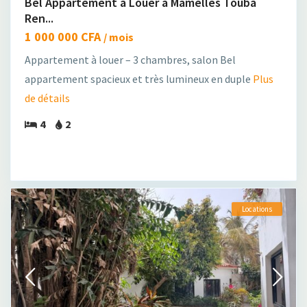
Bel Appartement a Louer a Mamelles Touba
Ren...
1 000 000 CFA
/ mois
Appartement à louer – 3 chambres, salon Bel
appartement spacieux et très lumineux en duple
Plus
de détails
4
2
Locations