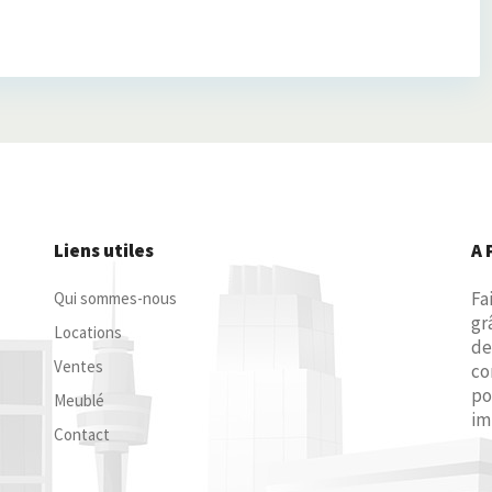
Liens utiles
A 
Fa
Qui sommes-nous
gr
Locations
de
Ventes
co
po
Meublé
im
Contact