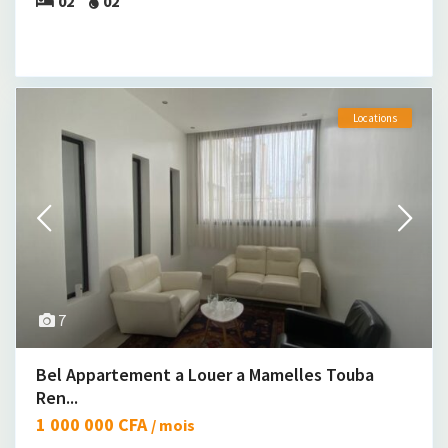
02
02
Locations
7
Bel Appartement a Louer a Mamelles Touba
Ren...
1 000 000 CFA
/ mois