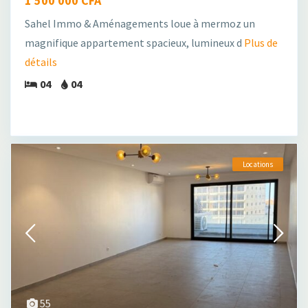
1 500 000 CFA
Sahel Immo & Aménagements loue à mermoz un
magnifique appartement spacieux, lumineux d
Plus de
détails
04
04
Locations
55