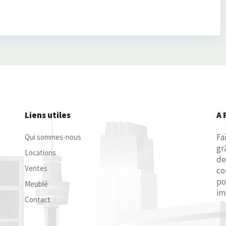
Liens utiles
A 
Fa
Qui sommes-nous
gr
Locations
de
Ventes
co
po
Meublé
im
Contact