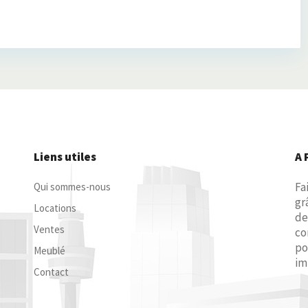
Liens utiles
A 
Fa
Qui sommes-nous
gr
Locations
de
Ventes
co
po
Meublé
im
Contact