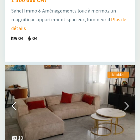
1 500 000 CFA
Sahel Immo & Aménagements loue à mermoz un
magnifique appartement spacieux, lumineux d
Plus de
détails
04
04
Meublés
13