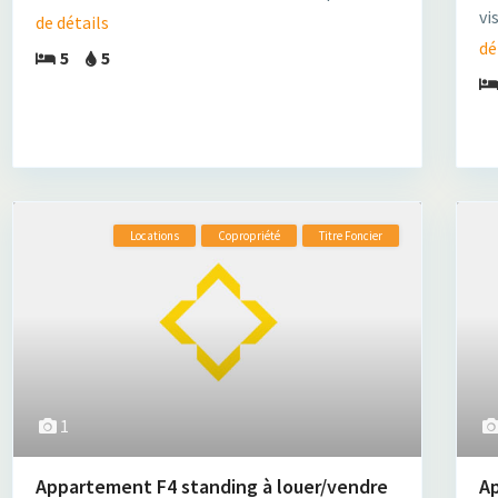
vi
de détails
dé
5
5
Locations
Copropriété
Titre Foncier
1
Appartement F4 standing à louer/vendre
A