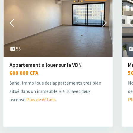
55
Appartement a louer sur la VDN
Ma
600 000 CFA
5
Sahel Immo loue des appartements très bien
No
situé dans un immeuble R + 10 avec deux
de
ascense
Plus de détails
Pl