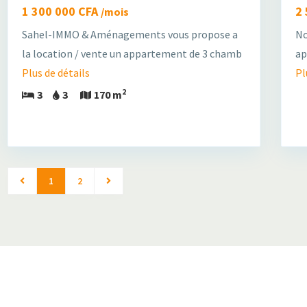
1 300 000 CFA
2
/mois
Sahel-IMMO & Aménagements vous propose a
No
la location / vente un appartement de 3 chamb
ap
Plus de détails
Pl
2
3
3
170 m
1
2