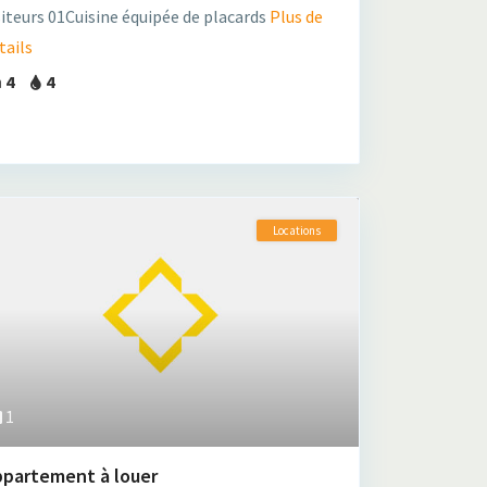
siteurs 01Cuisine équipée de placards
Plus de
tails
4
4
Locations
1
ppartement à louer