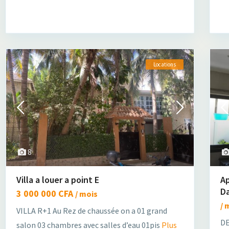
Locations
8
Villa a louer a point E
A
Da
3 000 000 CFA
/ mois
/ 
VILLA R+1 Au Rez de chaussée on a 01 grand
DE
salon 03 chambres avec salles d’eau 01pis
Plus