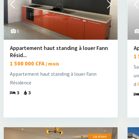
6
Appartement haut standing à louer Fann
A
Résid...
1
1 500 000 CFA
/ mois
Sa
Appartement haut standing à louer Fann
un
Résidence
d
3
3
Locations